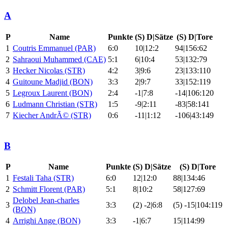
A
P
Name
Punkte
(S) D|Sätze
(S) D|Tore
1
Coutris Emmanuel (PAR)
6:0
10|12:2
94|156:62
2
Sahraoui Muhammed (CAE)
5:1
6|10:4
53|132:79
3
Hecker Nicolas (STR)
4:2
3|9:6
23|133:110
4
Guitoune Madjid (BON)
3:3
2|9:7
33|152:119
5
Legroux Laurent (BON)
2:4
-1|7:8
-14|106:120
6
Ludmann Christian (STR)
1:5
-9|2:11
-83|58:141
7
Kiecher AndrÃ© (STR)
0:6
-11|1:12
-106|43:149
B
P
Name
Punkte
(S) D|Sätze
(S) D|Tore
1
Festali Taha (STR)
6:0
12|12:0
88|134:46
2
Schmitt Florent (PAR)
5:1
8|10:2
58|127:69
Delobel Jean-charles
3
3:3
(2) -2|6:8
(5) -15|104:119
(BON)
4
Arrighi Ange (BON)
3:3
-1|6:7
15|114:99